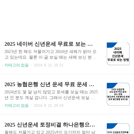
2025 네이버 신년운세 무료로 보는 방법
2023년 한 해도 저물어가고 2024년 새해가 밝아 오
고 있는데요. 물론 이 글 보실 때는 새해 보신 분들
많은 실 것이라 봅니다. 그래서 이번에는 포털인 네
카테고리 없음
2024. 9. 22. 20:32
이버에서 신년 운세 무료 보는 방법에 대해서 알려
드리겠습니다. \ 네이버 신년운세 페이지 가기 20
25 네이버 신년운세란? 보험회사나 은행 같은 금융
2025 농협은행 신년 운세 무료 운세 보는 방법(정통운세 신토정비결 평생운세 월간종합 운세 등)
기관에서 무료로 제공하는 신년운세 사이트도 있
지만 포털에서 간편하게 제공하는 신년운세 하이
2024년도 몇 달 남지 않았고 운세를 보실 때는 2025
트 들도 있습니다. 이번에는 네이버 신년운세에 대
년 인 분도 계실 겁니다. 그래서 신년운세 보실 때
해서 알려 드리겠습니다. 네이버 신년운세 페이지
소정의 비용도 지불해서 부담스러운 경우도 있을
카테고리 없음
2024. 9. 22. 20:19
가기 2025 네이버 신년운세보는 방법 농협 신년
듯합니다. 그래서 농협은행에서 신년운세 등을 포
운세 페이지 바로가기 신년운세 간편하게 위에 버
함한 여러 가지 운세라던지 토정비결을 볼 수 있는
튼을 누르시면 간편하게 신년운세 사이트에 접속
홈페이지이가 있어서 알려 드리겠습니다. 농협은
2025 신년운세 토정비결 하나은행으로 무료로 보는 방법
이 가능합니다. 여기서 개개인의 생년월일과 태어
행 신년운세 페이지 가기 2025 농협은행 신년운세
난 시간을 입력합..
란? 농협은행에서 무료로 볼 수 있는 신년운세 페
올해도 저물가고 있고 2025년이 오기까지 얼마 남