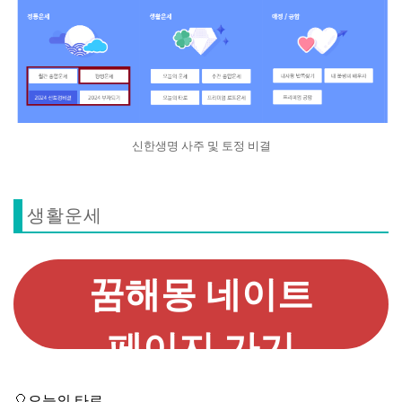
신한생명 사주 및 토정 비결
생활운세
꿈해몽 네이트
페이지 가기
🎈오늘의 타로